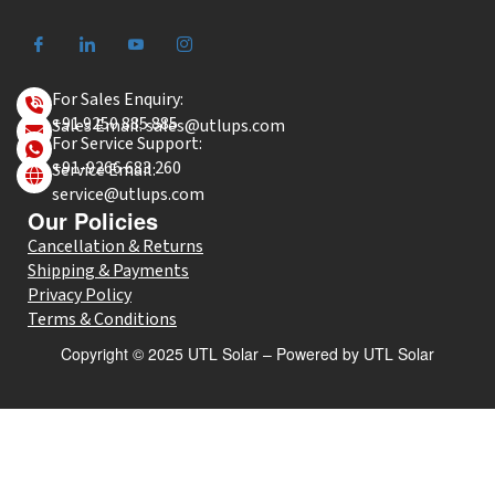
For Sales Enquiry:
+91 9250 885 885
Sales Email: sales@utlups.com
For Service Support:
+91-9266 683 260
Service Email:
service@utlups.com
Our Policies
Cancellation & Returns
Shipping & Payments
Privacy Policy
Terms & Conditions
Copyright © 2025 UTL Solar – Powered by UTL Solar