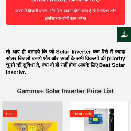
कस्बो में बिजली बनाना और बिल बचाना दोनों काम है तो ये सोलर और
इलेक्ट्रिक दोनों काम करेगा
तो आप ही बताइये कि जो Solar Inverter कम पैसे में ज़्यादा
सोलर बिजली बनाये और और ऊर्जा के सभी विकल्पों की priority
चुनने की सुविधा दे, क्या वो ही नहीं होगा आपके लिए Best Solar
Inverter.
Gamma+ Solar Inverter Price List
Original
Current
Original
Current
price
price
price
price
Sale!
Out of stock
was:
is:
was:
is:
₹16,189.00.
₹11,720.00.
₹62,990.00.
₹37,420.00.