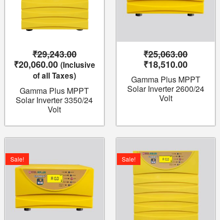
₹
29,243.00
₹
25,063.00
₹
20,060.00
₹
18,510.00
(Inclusive
of all Taxes)
Gamma Plus MPPT
Solar Inverter 2600/24
Gamma Plus MPPT
Volt
Solar Inverter 3350/24
Volt
Original
Current
Original
Current
price
price
price
price
Sale!
Sale!
was:
is:
was:
is:
₹18,810.00.
₹13,890.00.
₹30,300.00.
₹22,330