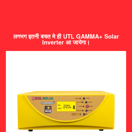
लगभग इतनी बचत मे ही UTL GAMMA+ Solar
Inverter आ जायेगा।