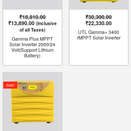
₹
18,810.00
₹
30,300.00
₹
13,890.00
₹
22,330.00
(Inclusive
of all Taxes)
UTL Gamma+ 3400
rMPPT Solar Inverter
Gamma Plus MPPT
Solar Inverter 2000/24
Volt(Support Lithium
Battery)
Original
Current
price
price
Sale!
was:
is:
₹21,375.00.
₹15,720.00.