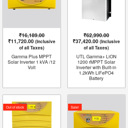
₹
16,189.00
₹
62,990.00
₹
11,720.00
₹
37,420.00
(Inclusive
(Inclusive
of all Taxes)
of all Taxes)
Gamma Plus MPPT
UTL Gamma+ LiON
Solar Inverter 1 kVA /12
1200 rMPPT Solar
Volt
Inverter with Built-in
1.2kWh LiFePO4
Battery
Original
Current
Original
Current
price
price
price
price
Out of stock
Sale!
was:
is:
was:
is:
₹29,243.00.
₹20,060.00.
₹25,063.00.
₹18,510