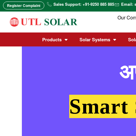
Skip
Sales Support: +91-9250 885 885
Email: 
Register Complaint
to
content
Our Co
Products
Solar Systems
Sol
अ
Smart 