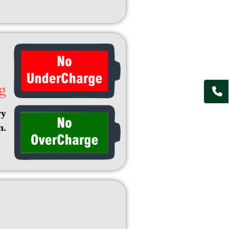
g
ry
n.