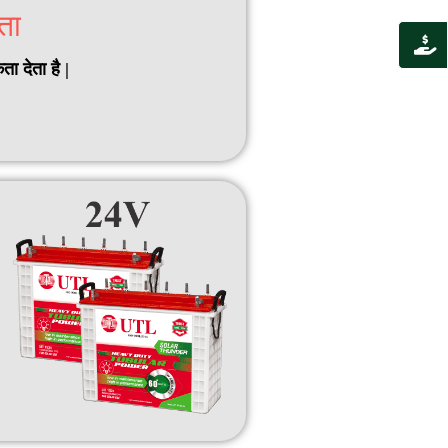
ता
 देता है |