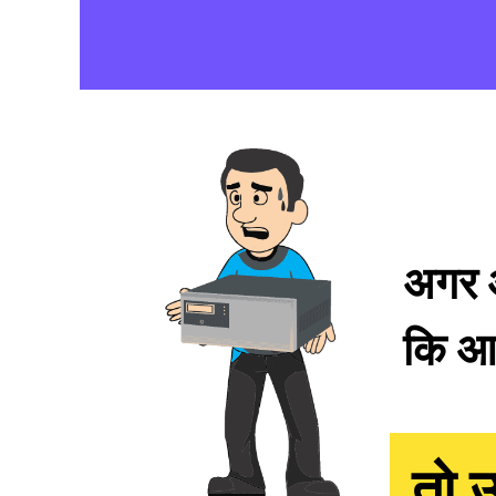
अगर आ
कि आप
तो 