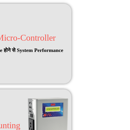
icro-Controller
se होने से System Performance
unting