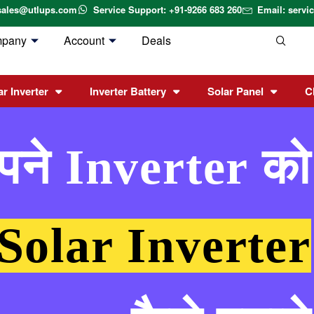
sales@utlups.com
Service Support: +91-9266 683 260
Email: serv
mpany
Account
Deals
ar Inverter
Inverter Battery
Solar Panel
C
पने Inverter को
Solar Inverter