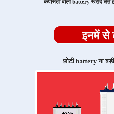
कैपेसिटी वाली battery खरीद लेते 
इनमें 
छोटी battery या बड़