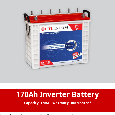
170Ah Inverter Battery
Capacity: 170AH, Warranty: 100 Months*