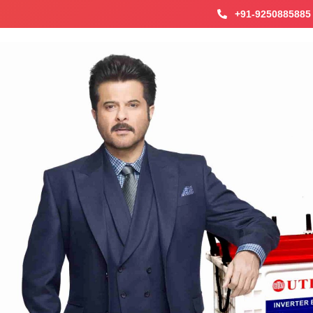
+91-9250885885